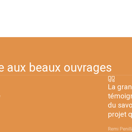
e aux beaux ouvrages
La gran
témoign
e
du savo
projet 
Remi Penilla