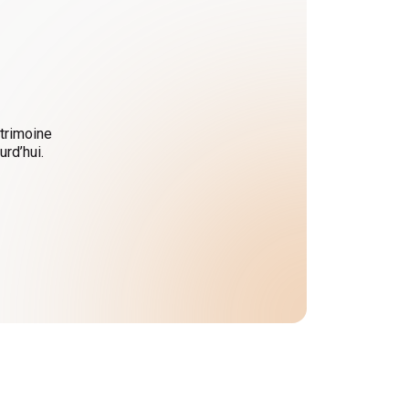
atrimoine
rd’hui.